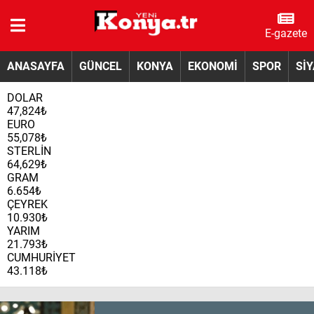
E-gazete
ANASAYFA
GÜNCEL
KONYA
EKONOMİ
SPOR
Sİ
DOLAR
47,824₺
EURO
55,078₺
STERLİN
64,629₺
GRAM
6.654₺
ÇEYREK
10.930₺
YARIM
21.793₺
CUMHURİYET
43.118₺