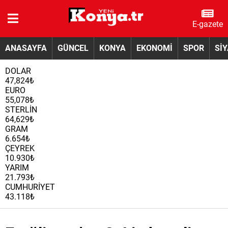
E-gazete
ANASAYFA
GÜNCEL
KONYA
EKONOMİ
SPOR
Sİ
DOLAR
47,824₺
EURO
55,078₺
STERLİN
64,629₺
GRAM
6.654₺
ÇEYREK
10.930₺
YARIM
21.793₺
CUMHURİYET
43.118₺