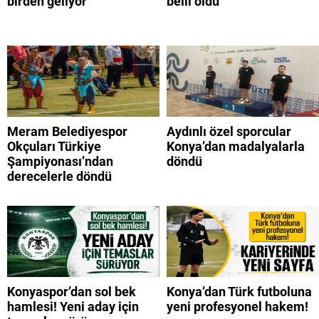
birden geliyor
belli oldu
Meram Belediyespor
Aydınlı özel sporcular
Okçuları Türkiye
Konya’dan madalyalarla
Şampiyonası’ndan
döndü
derecelerle döndü
Konyaspor’dan sol bek
Konya’dan Türk futboluna
hamlesi! Yeni aday için
yeni profesyonel hakem!