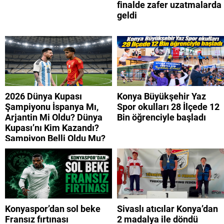
finalde zafer uzatmalarda
geldi
2026 Dünya Kupası
Konya Büyükşehir Yaz
Şampiyonu İspanya Mı,
Spor okulları 28 İlçede 12
Arjantin Mi Oldu? Dünya
Bin öğrenciyle başladı
Kupası’nı Kim Kazandı?
Şampiyon Belli Oldu Mu?
Konyaspor’dan sol beke
Sivaslı atıcılar Konya’dan
Fransız fırtınası
2 madalya ile döndü