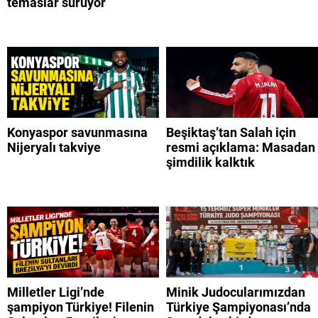
temaslar sürüyor
Konyaspor savunmasına
Beşiktaş’tan Salah için
Nijeryalı takviye
resmi açıklama: Masadan
şimdilik kalktık
Milletler Ligi’nde
Minik Judocularımızdan
şampiyon Türkiye! Filenin
Türkiye Şampiyonası’nda