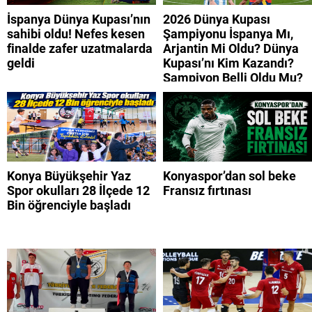
İspanya Dünya Kupası’nın
2026 Dünya Kupası
sahibi oldu! Nefes kesen
Şampiyonu İspanya Mı,
finalde zafer uzatmalarda
Arjantin Mi Oldu? Dünya
geldi
Kupası’nı Kim Kazandı?
Şampiyon Belli Oldu Mu?
Konya Büyükşehir Yaz
Konyaspor’dan sol beke
Spor okulları 28 İlçede 12
Fransız fırtınası
Bin öğrenciyle başladı