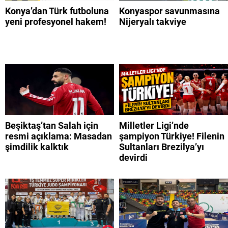
Konya’dan Türk futboluna
Konyaspor savunmasına
yeni profesyonel hakem!
Nijeryalı takviye
Beşiktaş’tan Salah için
Milletler Ligi’nde
resmi açıklama: Masadan
şampiyon Türkiye! Filenin
şimdilik kalktık
Sultanları Brezilya’yı
devirdi