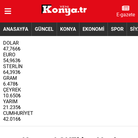
E-gazete
ANASAYFA
GÜNCEL
KONYA
EKONOMİ
SPOR
Sİ
DOLAR
47,766₺
EURO
54,963₺
STERLİN
64,393₺
GRAM
6.478₺
ÇEYREK
10.650₺
YARIM
21.235₺
CUMHURİYET
42.016₺