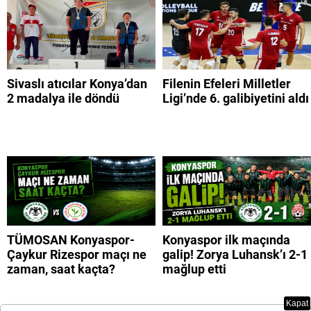
Sivaslı atıcılar Konya’dan
Filenin Efeleri Milletler
2 madalya ile döndü
Ligi’nde 6. galibiyetini aldı
TÜMOSAN Konyaspor-
Konyaspor ilk maçında
Çaykur Rizespor maçı ne
galip! Zorya Luhansk’ı 2-1
zaman, saat kaçta?
mağlup etti
Kapat