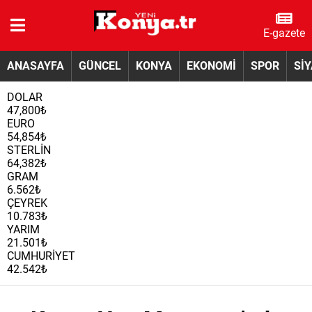
E-gazete
ANASAYFA
GÜNCEL
KONYA
EKONOMİ
SPOR
Sİ
DOLAR
47,800₺
EURO
54,854₺
STERLİN
64,382₺
GRAM
6.562₺
ÇEYREK
10.783₺
YARIM
21.501₺
CUMHURİYET
42.542₺