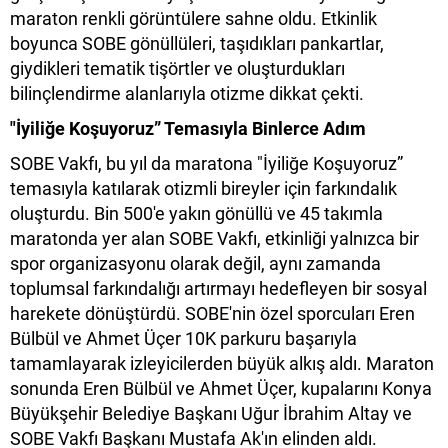
maraton renkli görüntülere sahne oldu. Etkinlik
boyunca SOBE gönüllüleri, taşıdıkları pankartlar,
giydikleri tematik tişörtler ve oluşturdukları
bilinçlendirme alanlarıyla otizme dikkat çekti.
"İyiliğe Koşuyoruz” Temasıyla Binlerce Adım
SOBE Vakfı, bu yıl da maratona "İyiliğe Koşuyoruz”
temasıyla katılarak otizmli bireyler için farkındalık
oluşturdu. Bin 500'e yakın gönüllü ve 45 takımla
maratonda yer alan SOBE Vakfı, etkinliği yalnızca bir
spor organizasyonu olarak değil, aynı zamanda
toplumsal farkındalığı artırmayı hedefleyen bir sosyal
harekete dönüştürdü. SOBE'nin özel sporcuları Eren
Bülbül ve Ahmet Üçer 10K parkuru başarıyla
tamamlayarak izleyicilerden büyük alkış aldı. Maraton
sonunda Eren Bülbül ve Ahmet Üçer, kupalarını Konya
Büyükşehir Belediye Başkanı Uğur İbrahim Altay ve
SOBE Vakfı Başkanı Mustafa Ak'ın elinden aldı.