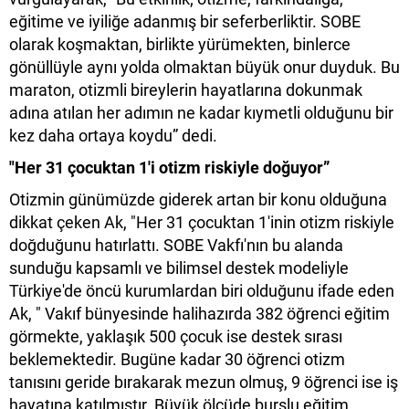
eğitime ve iyiliğe adanmış bir seferberliktir. SOBE
olarak koşmaktan, birlikte yürümekten, binlerce
gönüllüyle aynı yolda olmaktan büyük onur duyduk. Bu
maraton, otizmli bireylerin hayatlarına dokunmak
adına atılan her adımın ne kadar kıymetli olduğunu bir
kez daha ortaya koydu” dedi.
"Her 31 çocuktan 1'i otizm riskiyle doğuyor”
Otizmin günümüzde giderek artan bir konu olduğuna
dikkat çeken Ak, "Her 31 çocuktan 1'inin otizm riskiyle
doğduğunu hatırlattı. SOBE Vakfı'nın bu alanda
sunduğu kapsamlı ve bilimsel destek modeliyle
Türkiye'de öncü kurumlardan biri olduğunu ifade eden
Ak, " Vakıf bünyesinde halihazırda 382 öğrenci eğitim
görmekte, yaklaşık 500 çocuk ise destek sırası
beklemektedir. Bugüne kadar 30 öğrenci otizm
tanısını geride bırakarak mezun olmuş, 9 öğrenci ise iş
hayatına katılmıştır. Büyük ölçüde burslu eğitim