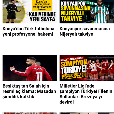
Konya’dan Türk futboluna
Konyaspor savunmasına
yeni profesyonel hakem!
Nijeryalı takviye
Beşiktaş’tan Salah için
Milletler Ligi’nde
resmi açıklama: Masadan
şampiyon Türkiye! Filenin
şimdilik kalktık
Sultanları Brezilya’yı
devirdi