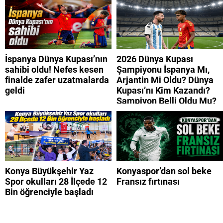
İspanya Dünya Kupası’nın
2026 Dünya Kupası
sahibi oldu! Nefes kesen
Şampiyonu İspanya Mı,
finalde zafer uzatmalarda
Arjantin Mi Oldu? Dünya
geldi
Kupası’nı Kim Kazandı?
Şampiyon Belli Oldu Mu?
Konya Büyükşehir Yaz
Konyaspor’dan sol beke
Spor okulları 28 İlçede 12
Fransız fırtınası
Bin öğrenciyle başladı