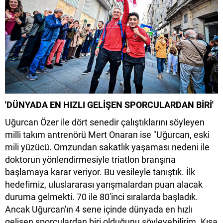
'DÜNYADA EN HIZLI GELİŞEN SPORCULARDAN BİRİ'
Uğurcan Özer ile dört senedir çalıştıklarını söyleyen
milli takım antrenörü Mert Onaran ise "Uğurcan, eski
mili yüzücü. Omzundan sakatlık yaşaması nedeni ile
doktorun yönlendirmesiyle triatlon branşına
başlamaya karar veriyor. Bu vesileyle tanıştık. İlk
hedefimiz, uluslararası yarışmalardan puan alacak
duruma gelmekti. 70 ile 80'inci sıralarda başladık.
Ancak Uğurcan'ın 4 sene içinde dünyada en hızlı
gelişen sporculardan biri olduğunu söyleyebilirim. Kısa