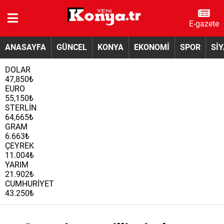
E-gazete
ANASAYFA
GÜNCEL
KONYA
EKONOMİ
SPOR
Sİ
DOLAR
47,850₺
EURO
55,150₺
STERLİN
64,665₺
GRAM
6.663₺
ÇEYREK
11.004₺
YARIM
21.902₺
CUMHURİYET
43.250₺