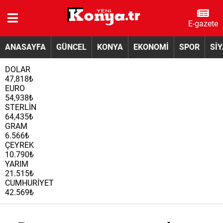
E-gazete
ANASAYFA
GÜNCEL
KONYA
EKONOMİ
SPOR
Sİ
DOLAR
47,818₺
EURO
54,938₺
STERLİN
64,435₺
GRAM
6.566₺
ÇEYREK
10.790₺
YARIM
21.515₺
CUMHURİYET
42.569₺