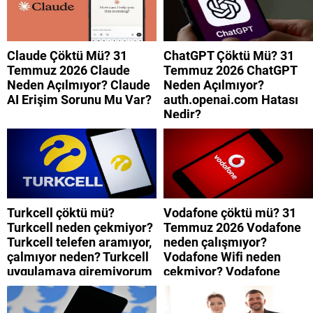
Claude Çöktü Mü? 31
ChatGPT Çöktü Mü? 31
Temmuz 2026 Claude
Temmuz 2026 ChatGPT
Neden Açılmıyor? Claude
Neden Açılmıyor?
AI Erişim Sorunu Mu Var?
auth.openai.com Hatası
Nedir?
Turkcell çöktü mü?
Vodafone çöktü mü? 31
Turkcell neden çekmiyor?
Temmuz 2026 Vodafone
Turkcell telefen aramıyor,
neden çalışmıyor?
çalmıyor neden? Turkcell
Vodafone Wifi neden
uygulamaya giremiyorum
çekmiyor? Vodafone
neden? Turkcell internet
mobil uygulamaya neden
neden yavaş?
giremiyorum?