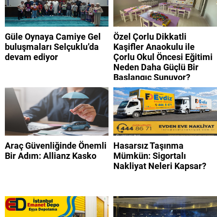
Güle Oynaya Camiye Gel
Özel Çorlu Dikkatli
buluşmaları Selçuklu’da
Kaşifler Anaokulu ile
devam ediyor
Çorlu Okul Öncesi Eğitimi
Neden Daha Güçlü Bir
Başlangıç Sunuyor?
Araç Güvenliğinde Önemli
Hasarsız Taşınma
Bir Adım: Allianz Kasko
Mümkün: Sigortalı
Nakliyat Neleri Kapsar?