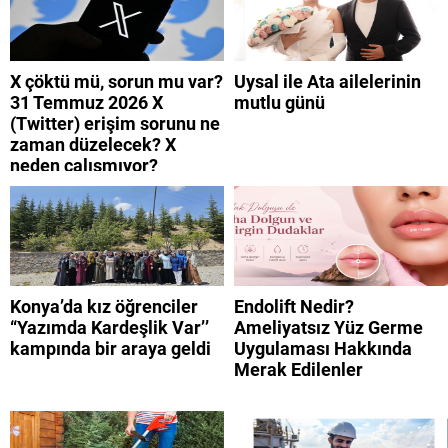
X çöktü mü, sorun mu var?
Uysal ile Ata ailelerinin
31 Temmuz 2026 X
mutlu günü
(Twitter) erişim sorunu ne
zaman düzelecek? X
neden çalışmıyor?
Konya’da kız öğrenciler
Endolift Nedir?
“Yazımda Kardeşlik Var’’
Ameliyatsız Yüz Germe
kampında bir araya geldi
Uygulaması Hakkında
Merak Edilenler