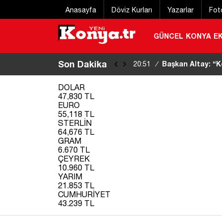
Anasayfa
Döviz Kurları
Yazarlar
Fot
GÜNCEL
KONYA
E
Son Dakika
Başkan Altay: “K
20:51
/
güzel şehirlerinden biri’’
DOLAR
47,830 TL
EURO
55,118 TL
STERLİN
64,676 TL
GRAM
6.670 TL
ÇEYREK
10.960 TL
YARIM
21.853 TL
CUMHURİYET
43.239 TL