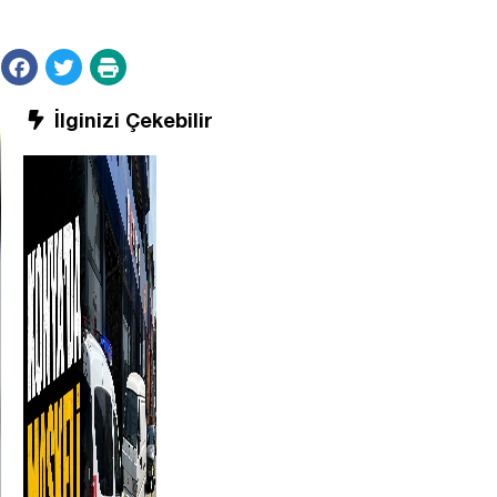
İlginizi Çekebilir