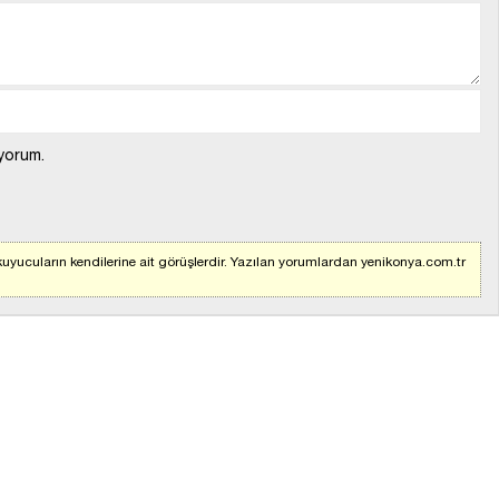
yorum.
uyucuların kendilerine ait görüşlerdir. Yazılan yorumlardan yenikonya.com.tr