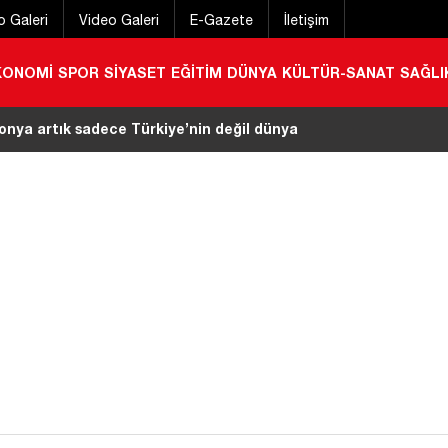
o Galeri
Video Galeri
E-Gazete
İletişim
KONOMİ
SPOR
SİYASET
EĞİTİM
DÜNYA
KÜLTÜR-SANAT
SAĞLI
onya artık sadece Türkiye’nin değil dünyanın en
|