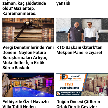
zaman, kaç şiddetinde
yansıdı
oldu? Gaziantep,
Kahramanmaraş,
Adıyaman, Şanlıurfa,
Suriye, Kilis, Hatay,
Osmaniye 9 Ağustos 2026
AFAD son depremler
listesi
Vergi Denetimlerinde Yeni
KTO Başkanı Öztürk’ten
Dönem: Naylon Fatura
Mekpan Panel’e ziyaret
Soruşturmaları Artıyor,
Mükellefler İçin Kritik
Süreç Başladı
Fethiye’de Özel Havuzlu
Düğün Öncesi Çiftlerin
Villa Tatili Neden
Ortak Derdi: Çeyizler