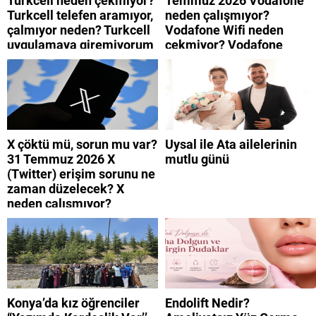
Turkcell neden çekmiyor?
Temmuz 2026 Vodafone
Turkcell telefen aramıyor,
neden çalışmıyor?
çalmıyor neden? Turkcell
Vodafone Wifi neden
uygulamaya giremiyorum
çekmiyor? Vodafone
neden? Turkcell internet
mobil uygulamaya neden
neden yavaş?
giremiyorum?
X çöktü mü, sorun mu var?
Uysal ile Ata ailelerinin
31 Temmuz 2026 X
mutlu günü
(Twitter) erişim sorunu ne
zaman düzelecek? X
neden çalışmıyor?
Konya’da kız öğrenciler
Endolift Nedir?