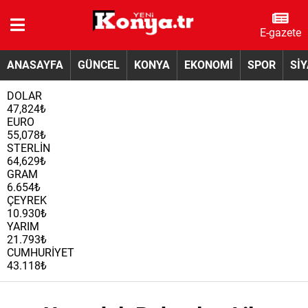
E-gazete
ANASAYFA
GÜNCEL
KONYA
EKONOMİ
SPOR
Sİ
DOLAR
47,824₺
EURO
55,078₺
STERLİN
64,629₺
GRAM
6.654₺
ÇEYREK
10.930₺
YARIM
21.793₺
CUMHURİYET
43.118₺