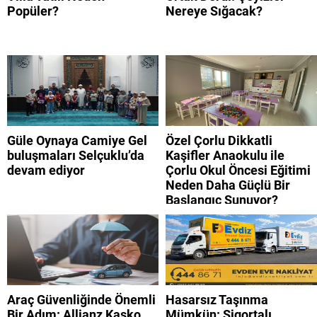
Popüler?
Nereye Sığacak?
Güle Oynaya Camiye Gel
Özel Çorlu Dikkatli
buluşmaları Selçuklu’da
Kaşifler Anaokulu ile
devam ediyor
Çorlu Okul Öncesi Eğitimi
Neden Daha Güçlü Bir
Başlangıç Sunuyor?
Araç Güvenliğinde Önemli
Hasarsız Taşınma
Bir Adım: Allianz Kasko
Mümkün: Sigortalı