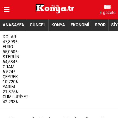
E-gazete
ANASAYFA
GÜNCEL
KONYA
EKONOMİ
SPOR
Sİ
DOLAR
47,899₺
EURO
55,050₺
STERLİN
64,534₺
GRAM
6.524₺
ÇEYREK
10.720₺
YARIM
21.375₺
CUMHURİYET
42.293₺