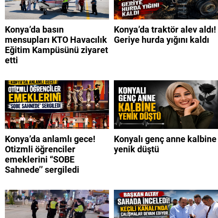
Konya’da basın
Konya’da traktör alev aldı!
mensupları KTO Havacılık
Geriye hurda yığını kaldı
Eğitim Kampüsünü ziyaret
etti
Konya’da anlamlı gece!
Konyalı genç anne kalbine
Otizmli öğrenciler
yenik düştü
emeklerini “SOBE
Sahnede’’ sergiledi