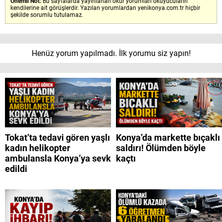
Önemli Not:
Bu sayfalarda yayınlanan okur yorumları okuyucuların
kendilerine ait görüşlerdir. Yazılan yorumlardan yenikonya.com.tr hiçbir
şekilde sorumlu tutulamaz.
Henüz yorum yapılmadı. İlk yorumu siz yapın!
Tokat’ta tedavi gören yaşlı
Konya’da markette bıçaklı
kadın helikopter
saldırı! Ölümden böyle
ambulansla Konya’ya sevk
kaçtı
edildi