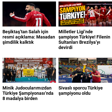
Beşiktaş’tan Salah için
Milletler Ligi’nde
resmi açıklama: Masadan
şampiyon Türkiye! Filenin
şimdilik kalktık
Sultanları Brezilya’yı
devirdi
Minik Judocularımızdan
Sivaslı sporcu Türkiye
Türkiye Şampiyonası’nda
şampiyonu oldu
8 madalya birden