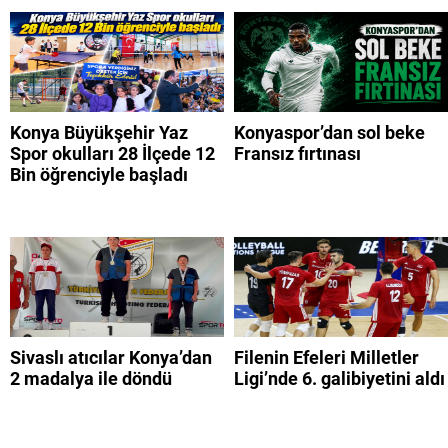
Konya Büyükşehir Yaz
Konyaspor’dan sol beke
Spor okulları 28 İlçede 12
Fransız fırtınası
Bin öğrenciyle başladı
Sivaslı atıcılar Konya’dan
Filenin Efeleri Milletler
2 madalya ile döndü
Ligi’nde 6. galibiyetini aldı