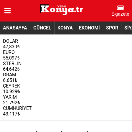
E-gazete
ANASAYFA
GÜNCEL
KONYA
EKONOMİ
SPOR
Sİ
DOLAR
47,830₺
EURO
55,097₺
STERLİN
64,642₺
GRAM
6.651₺
ÇEYREK
10.929₺
YARIM
21.792₺
CUMHURİYET
43.117₺