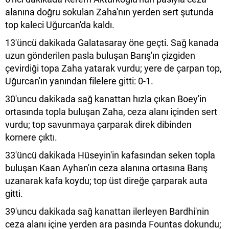
alanına doğru sokulan Zaha'nın yerden sert şutunda
top kaleci Uğurcan'da kaldı.
13'üncü dakikada Galatasaray öne geçti. Sağ kanada
uzun gönderilen pasla buluşan Barış'ın çizgiden
çevirdiği topa Zaha yatarak vurdu; yere de çarpan top,
Uğurcan'ın yanından filelere gitti: 0-1.
30'uncu dakikada sağ kanattan hızla çıkan Boey'in
ortasında topla buluşan Zaha, ceza alanı içinden sert
vurdu; top savunmaya çarparak direk dibinden
kornere çıktı.
33'üncü dakikada Hüseyin'in kafasından seken topla
buluşan Kaan Ayhan'ın ceza alanına ortasına Barış
uzanarak kafa koydu; top üst direğe çarparak auta
gitti.
39'uncu dakikada sağ kanattan ilerleyen Bardhi'nin
ceza alanı içine yerden ara pasında Fountas dokundu;