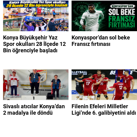
Konya Büyükşehir Yaz
Konyaspor’dan sol beke
Spor okulları 28 İlçede 12
Fransız fırtınası
Bin öğrenciyle başladı
Sivaslı atıcılar Konya’dan
Filenin Efeleri Milletler
2 madalya ile döndü
Ligi’nde 6. galibiyetini aldı