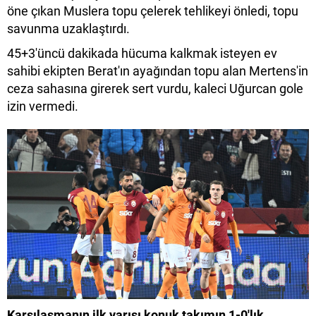
öne çıkan Muslera topu çelerek tehlikeyi önledi, topu
savunma uzaklaştırdı.
45+3'üncü dakikada hücuma kalkmak isteyen ev
sahibi ekipten Berat'ın ayağından topu alan Mertens'in
ceza sahasına girerek sert vurdu, kaleci Uğurcan gole
izin vermedi.
Karşılaşmanın ilk yarısı konuk takımın 1-0'lık