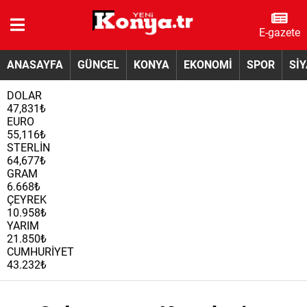
E-gazete
ANASAYFA
GÜNCEL
KONYA
EKONOMİ
SPOR
Sİ
DOLAR
47,831₺
EURO
55,116₺
STERLİN
64,677₺
GRAM
6.668₺
ÇEYREK
10.958₺
YARIM
21.850₺
CUMHURİYET
43.232₺