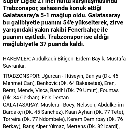
Süper Lig'de 21'inci hafta karşılaşmasında
Trabzonspor, sahasında konuk ettiği
Galatasaray'a 5-1 mağlup oldu. Galatasaray
bu galibiyetle puanını 54'e yükselterek, zirve
yarışındaki yakın rakibi Fenerbahçe ile
puanını eşitledi. Trabzonspor ise aldığı
mağlubiyetle 37 puanda kaldı.
HAKEMLER: Abdülkadir Bitigen, Erdem Bayık, Mustafa
Savranlar.
TRABZONSPOR: Uğurcan - Hüseyin, Baniya (Dk. 46
Mehmet Can), Benkovic (Dk. 64 Bakasetas), Eren,
Berat, Mendy, Visca, Bardhi (Dk. 79 Umut), Fountas
(Dk. 84 Gökhan), Enis Destan
GALATASARAY: Muslera - Boey, Nelsson, Abdülkerim
Bardakçı (Dk. 45 Sanchez), Kaan Ayhan (Dk. 77 Tete),
Torreira (Dk. 77 Ndombele), Kerem Demirbay (Dk. 76
Berkay), Barış Alper Yılmaz, Mertens (Dk. 82 Icardi),