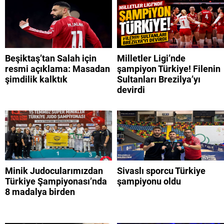
Beşiktaş’tan Salah için
Milletler Ligi’nde
resmi açıklama: Masadan
şampiyon Türkiye! Filenin
şimdilik kalktık
Sultanları Brezilya’yı
devirdi
Minik Judocularımızdan
Sivaslı sporcu Türkiye
Türkiye Şampiyonası’nda
şampiyonu oldu
8 madalya birden