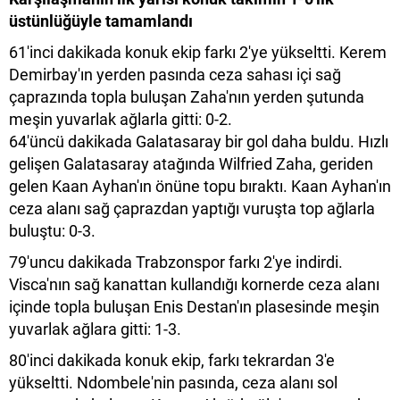
üstünlüğüyle tamamlandı
61'inci dakikada konuk ekip farkı 2'ye yükseltti. Kerem
Demirbay'ın yerden pasında ceza sahası içi sağ
çaprazında topla buluşan Zaha'nın yerden şutunda
meşin yuvarlak ağlarla gitti: 0-2.
64'üncü dakikada Galatasaray bir gol daha buldu. Hızlı
gelişen Galatasaray atağında Wilfried Zaha, geriden
gelen Kaan Ayhan'ın önüne topu bıraktı. Kaan Ayhan'ın
ceza alanı sağ çaprazdan yaptığı vuruşta top ağlarla
buluştu: 0-3.
79'uncu dakikada Trabzonspor farkı 2'ye indirdi.
Visca'nın sağ kanattan kullandığı kornerde ceza alanı
içinde topla buluşan Enis Destan'ın plasesinde meşin
yuvarlak ağlara gitti: 1-3.
80'inci dakikada konuk ekip, farkı tekrardan 3'e
yükseltti. Ndombele'nin pasında, ceza alanı sol