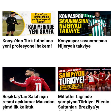
Konya’dan Türk futboluna
Konyaspor savunmasına
yeni profesyonel hakem!
Nijeryalı takviye
Beşiktaş’tan Salah için
Milletler Ligi’nde
resmi açıklama: Masadan
şampiyon Türkiye! Filenin
şimdilik kalktık
Sultanları Brezilya’yı