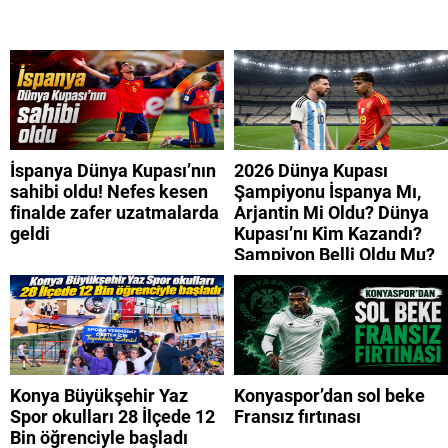
İspanya Dünya Kupası’nın
2026 Dünya Kupası
sahibi oldu! Nefes kesen
Şampiyonu İspanya Mı,
finalde zafer uzatmalarda
Arjantin Mi Oldu? Dünya
geldi
Kupası’nı Kim Kazandı?
Şampiyon Belli Oldu Mu?
Konya Büyükşehir Yaz
Konyaspor’dan sol beke
Spor okulları 28 İlçede 12
Fransız fırtınası
Bin öğrenciyle başladı