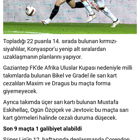
Topladığı 22 puanla 14. sırada bulunan kırmızı-
siyahlılar, Konyaspor'u yenip alt sıralardan
uzaklaşmanın planlarını yapıyor.
Gaziantep FK'de Afrika Uluslar Kupası nedeniyle milli
takımlarda bulunan Bikel ve Gradel ile sarı kart
cezalıları Maxim ve Dragus bu maçta forma
giyemeyecek.
Ayrıca takımda üçer sarı kartı bulunan Mustafa
Eskihellaç, Ogün Özçiçek ve Jevtovic bu maçta sarı
kart görmeleri halinde cezalı duruma düşecek.
Son 9 maçta 1 galibiyet alabildi
Süper Lig'in 12. haftasında deplasmanda Corendon