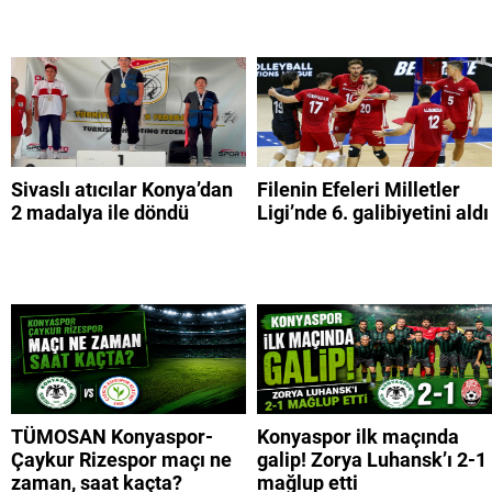
Sivaslı atıcılar Konya’dan
Filenin Efeleri Milletler
2 madalya ile döndü
Ligi’nde 6. galibiyetini aldı
TÜMOSAN Konyaspor-
Konyaspor ilk maçında
Çaykur Rizespor maçı ne
galip! Zorya Luhansk’ı 2-1
zaman, saat kaçta?
mağlup etti