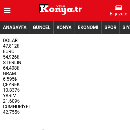
E-gazete
ANASAYFA
GÜNCEL
KONYA
EKONOMİ
SPOR
Sİ
DOLAR
47,812₺
EURO
54,926₺
STERLİN
64,408₺
GRAM
6.595₺
ÇEYREK
10.837₺
YARIM
21.609₺
CUMHURİYET
42.755₺