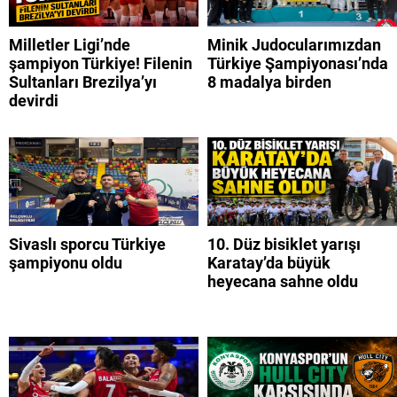
Milletler Ligi’nde
Minik Judocularımızdan
şampiyon Türkiye! Filenin
Türkiye Şampiyonası’nda
Sultanları Brezilya’yı
8 madalya birden
devirdi
Sivaslı sporcu Türkiye
10. Düz bisiklet yarışı
şampiyonu oldu
Karatay’da büyük
heyecana sahne oldu