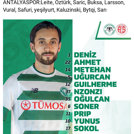
ANTALYASPOR:Leite, Öztürk, Saric, Buksa, Larsson,
Vural, Safuri, yeşilyurt, Kaluzinski, Bytqi, Sarı