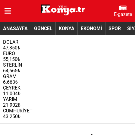
E-gazete
ANASAYFA
GÜNCEL
KONYA
EKONOMİ
SPOR
Sİ
DOLAR
47,850₺
EURO
55,150₺
STERLİN
64,665₺
GRAM
6.663₺
ÇEYREK
11.004₺
YARIM
21.902₺
CUMHURİYET
43.250₺