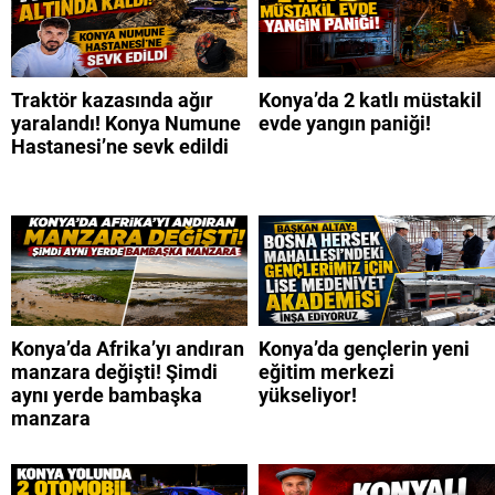
Traktör kazasında ağır
Konya’da 2 katlı müstakil
yaralandı! Konya Numune
evde yangın paniği!
Hastanesi’ne sevk edildi
Konya’da Afrika’yı andıran
Konya’da gençlerin yeni
manzara değişti! Şimdi
eğitim merkezi
aynı yerde bambaşka
yükseliyor!
manzara