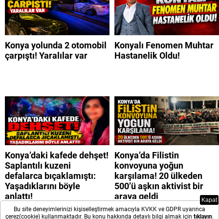
Konya yolunda 2 otomobil
Konyalı Fenomen Muhtar
çarpıştı! Yaralılar var
Hastanelik Oldu!
Konya’daki kafede dehşet!
Konya’da Filistin
Saplantılı kuzeni
konvoyuna yoğun
defalarca bıçaklamıştı:
karşılama! 20 ülkeden
Yaşadıklarını böyle
500’ü aşkın aktivist bir
anlattı!
araya geldi
Kapat
Bu site deneyimlerinizi kişiselleştirmek amacıyla KVKK ve GDPR uyarınca
çerez(cookie) kullanmaktadır. Bu konu hakkında detaylı bilgi almak için
tıklayın
.