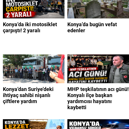
Konya’da iki motosiklet
Konya’da bugün vefat
çarpıştı! 2 yaralı
edenler
Konya’dan Suriye’deki
MHP teşkilatının acı günü!
ihtiyaç sahibi nişanlı
Konyalı ilçe başkan
çiftlere yardım
yardımcısı hayatını
kaybetti