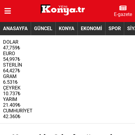
E-gazete
ANASAYFA
GÜNCEL
KONYA
EKONOMİ
SPOR
Sİ
DOLAR
47,759₺
EURO
54,997₺
STERLİN
64,427₺
GRAM
6.531₺
ÇEYREK
10.737₺
YARIM
21.409₺
CUMHURİYET
42.360₺