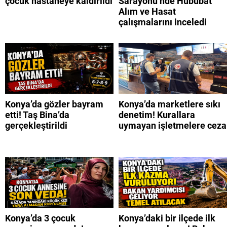
çocuk hastaneye kaldırıldı
Sarayönü’nde Hububat
Alım ve Hasat
çalışmalarını inceledi
Konya’da gözler bayram
Konya’da marketlere sıkı
etti! Taş Bina’da
denetim! Kurallara
gerçekleştirildi
uymayan işletmelere ceza
Konya’da 3 çocuk
Konya’daki bir ilçede ilk