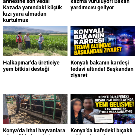
annesine son veda!
kazma vuruluyor! Bakan
Kazada yanındaki küçük
yardımcısı geliyor
kızı yara almadan
kurtulmuş
Halkapınar’da üreticiye
Konyalı bakanın kardeşi
yem bitkisi desteği
tedavi altında! Başkandan
ziyaret
Konya’da ithal hayvanlara
Konya’da kafedeki bıçaklı