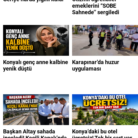
emeklerini “SOBE
Sahnede’’ sergiledi
Konyalı genç anne kalbine
Karapınar’da huzur
yenik düştü
uygulaması
Başkan Altay sahada
Konya’daki bu otel
inceledi! Keçili Kanalı’nda
ücretsiz! Tek bir şart var