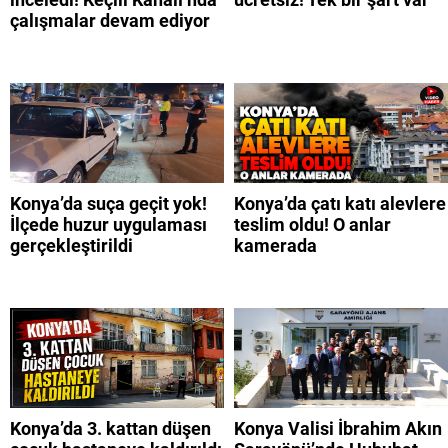
çalışmalar devam ediyor
Konya’da suça geçit yok!
Konya’da çatı katı alevlere
İlçede huzur uygulaması
teslim oldu! O anlar
gerçekleştirildi
kamerada
Konya’da 3. kattan düşen
Konya Valisi İbrahim Akın