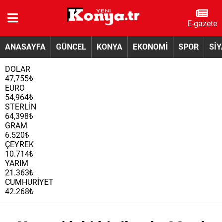
E-gazete
ANASAYFA
GÜNCEL
KONYA
EKONOMİ
SPOR
Sİ
DOLAR
47,755₺
EURO
54,964₺
STERLİN
64,398₺
GRAM
6.520₺
ÇEYREK
10.714₺
YARIM
21.363₺
CUMHURİYET
42.268₺