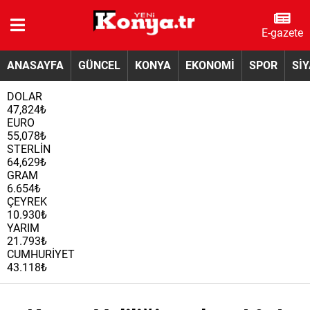
E-gazete
ANASAYFA
GÜNCEL
KONYA
EKONOMİ
SPOR
Sİ
DOLAR
47,824₺
EURO
55,078₺
STERLİN
64,629₺
GRAM
6.654₺
ÇEYREK
10.930₺
YARIM
21.793₺
CUMHURİYET
43.118₺