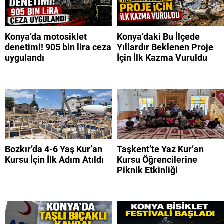
Konya’da motosiklet
Konya’daki Bu İlçede
denetimi! 905 bin lira ceza
Yıllardır Beklenen Proje
uygulandı
İçin İlk Kazma Vuruldu
Bozkır’da 4-6 Yaş Kur’an
Taşkent’te Yaz Kur’an
Kursu İçin İlk Adım Atıldı
Kursu Öğrencilerine
Piknik Etkinliği