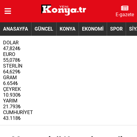
E-gazete
ANASAYFA
GÜNCEL
KONYA
EKONOMİ
SPOR
Sİ
DOLAR
47,824₺
EURO
55,078₺
STERLİN
64,629₺
GRAM
6.654₺
ÇEYREK
10.930₺
YARIM
21.793₺
CUMHURİYET
43.118₺