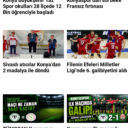
Konya Büyükşehir Yaz
Konyaspor’dan sol beke
Spor okulları 28 İlçede 12
Fransız fırtınası
Bin öğrenciyle başladı
Sivaslı atıcılar Konya’dan
Filenin Efeleri Milletler
2 madalya ile döndü
Ligi’nde 6. galibiyetini aldı