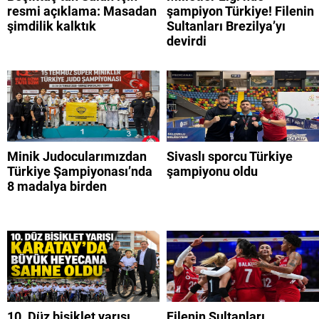
resmi açıklama: Masadan
şampiyon Türkiye! Filenin
şimdilik kalktık
Sultanları Brezilya’yı
devirdi
Minik Judocularımızdan
Sivaslı sporcu Türkiye
Türkiye Şampiyonası’nda
şampiyonu oldu
8 madalya birden
10. Düz bisiklet yarışı
Filenin Sultanları