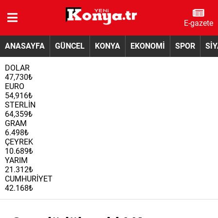
E-gazete
ANASAYFA
GÜNCEL
KONYA
EKONOMİ
SPOR
Sİ
DOLAR
47,730₺
EURO
54,916₺
STERLİN
64,359₺
GRAM
6.498₺
ÇEYREK
10.689₺
YARIM
21.312₺
CUMHURİYET
42.168₺