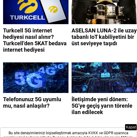
Turkcell 5G internet
ASELSAN LUNA-2 ile uzay
hediyesi nasıl alınır?
tabanlı IoT kabiliyetini bir
Turkcell’den 5KAT bedava
üst seviyeye taşıdı
internet hediyesi
Telefonunuz 5G uyumlu
İletişimde yeni dönem:
mu, nasıl anlaşılır?
5G’ye geçiş yarın törenle
ilan edilecek
Kapat
Bu site deneyimlerinizi kişiselleştirmek amacıyla KVKK ve GDPR uyarınca