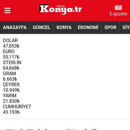
E-gazete
ANASAYFA
GÜNCEL
KONYA
EKONOMİ
SPOR
Sİ
DOLAR
47,853₺
EURO
55,117₺
STERLİN
64,668₺
GRAM
6.663₺
ÇEYREK
10.949₺
YARIM
21.830₺
CUMHURİYET
43.193₺