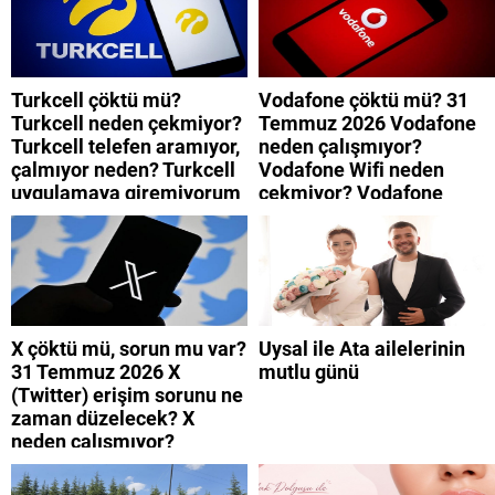
Turkcell çöktü mü?
Vodafone çöktü mü? 31
Turkcell neden çekmiyor?
Temmuz 2026 Vodafone
Turkcell telefen aramıyor,
neden çalışmıyor?
çalmıyor neden? Turkcell
Vodafone Wifi neden
uygulamaya giremiyorum
çekmiyor? Vodafone
neden? Turkcell internet
mobil uygulamaya neden
neden yavaş?
giremiyorum?
X çöktü mü, sorun mu var?
Uysal ile Ata ailelerinin
31 Temmuz 2026 X
mutlu günü
(Twitter) erişim sorunu ne
zaman düzelecek? X
neden çalışmıyor?