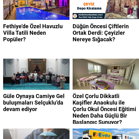
Fethiye’de Özel Havuzlu
Düğün Öncesi Çiftlerin
Villa Tatili Neden
Ortak Derdi: Çeyizler
Popüler?
Nereye Sığacak?
Güle Oynaya Camiye Gel
Özel Çorlu Dikkatli
buluşmaları Selçuklu’da
Kaşifler Anaokulu ile
devam ediyor
Çorlu Okul Öncesi Eğitimi
Neden Daha Güçlü Bir
Başlangıç Sunuyor?