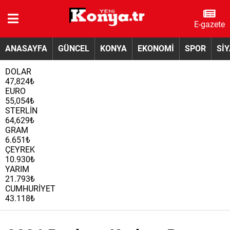
E-gazete
ANASAYFA
GÜNCEL
KONYA
EKONOMİ
SPOR
Sİ
DOLAR
47,824₺
EURO
55,054₺
STERLİN
64,629₺
GRAM
6.651₺
ÇEYREK
10.930₺
YARIM
21.793₺
CUMHURİYET
43.118₺