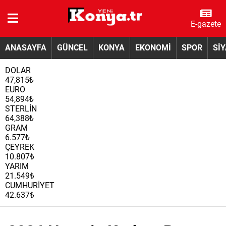
E-gazete
ANASAYFA
GÜNCEL
KONYA
EKONOMİ
SPOR
Sİ
DOLAR
47,815₺
EURO
54,894₺
STERLİN
64,388₺
GRAM
6.577₺
ÇEYREK
10.807₺
YARIM
21.549₺
CUMHURİYET
42.637₺