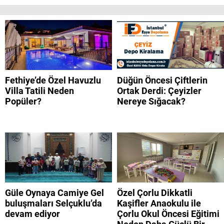
Fethiye’de Özel Havuzlu
Düğün Öncesi Çiftlerin
Villa Tatili Neden
Ortak Derdi: Çeyizler
Popüler?
Nereye Sığacak?
Güle Oynaya Camiye Gel
Özel Çorlu Dikkatli
buluşmaları Selçuklu’da
Kaşifler Anaokulu ile
devam ediyor
Çorlu Okul Öncesi Eğitimi