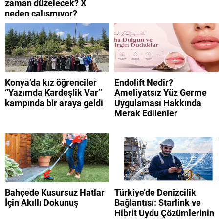
zaman düzelecek? X
neden çalışmıyor?
Konya’da kız öğrenciler
Endolift Nedir?
“Yazımda Kardeşlik Var’’
Ameliyatsız Yüz Germe
kampında bir araya geldi
Uygulaması Hakkında
Merak Edilenler
Bahçede Kusursuz Hatlar
Türkiye’de Denizcilik
İçin Akıllı Dokunuş
Bağlantısı: Starlink ve
Hibrit Uydu Çözümlerinin