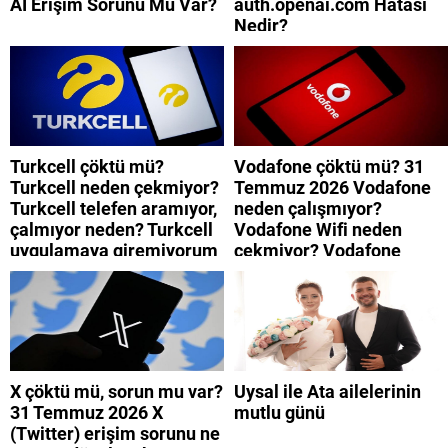
AI Erişim Sorunu Mu Var?
auth.openai.com Hatası
Nedir?
Turkcell çöktü mü?
Vodafone çöktü mü? 31
Turkcell neden çekmiyor?
Temmuz 2026 Vodafone
Turkcell telefen aramıyor,
neden çalışmıyor?
çalmıyor neden? Turkcell
Vodafone Wifi neden
uygulamaya giremiyorum
çekmiyor? Vodafone
neden? Turkcell internet
mobil uygulamaya neden
neden yavaş?
giremiyorum?
X çöktü mü, sorun mu var?
Uysal ile Ata ailelerinin
31 Temmuz 2026 X
mutlu günü
(Twitter) erişim sorunu ne