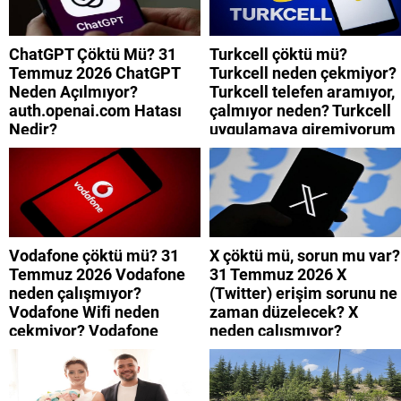
ChatGPT Çöktü Mü? 31
Turkcell çöktü mü?
Temmuz 2026 ChatGPT
Turkcell neden çekmiyor?
Neden Açılmıyor?
Turkcell telefen aramıyor,
auth.openai.com Hatası
çalmıyor neden? Turkcell
Nedir?
uygulamaya giremiyorum
neden? Turkcell internet
neden yavaş?
Vodafone çöktü mü? 31
X çöktü mü, sorun mu var?
Temmuz 2026 Vodafone
31 Temmuz 2026 X
neden çalışmıyor?
(Twitter) erişim sorunu ne
Vodafone Wifi neden
zaman düzelecek? X
çekmiyor? Vodafone
neden çalışmıyor?
mobil uygulamaya neden
giremiyorum?