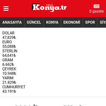
E-gazete
ANASAYFA
GÜNCEL
KONYA
EKONOMİ
SPOR
Sİ
DOLAR
47,829₺
EURO
55,088₺
STERLİN
64,641₺
GRAM
6.662₺
ÇEYREK
10.948₺
YARIM
21.829₺
CUMHURİYET
43.191₺