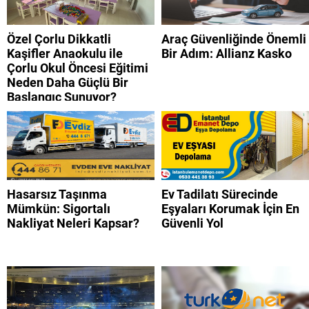
Özel Çorlu Dikkatli
Araç Güvenliğinde Önemli
Kaşifler Anaokulu ile
Bir Adım: Allianz Kasko
Çorlu Okul Öncesi Eğitimi
Neden Daha Güçlü Bir
Başlangıç Sunuyor?
Hasarsız Taşınma
Ev Tadilatı Sürecinde
Mümkün: Sigortalı
Eşyaları Korumak İçin En
Nakliyat Neleri Kapsar?
Güvenli Yol