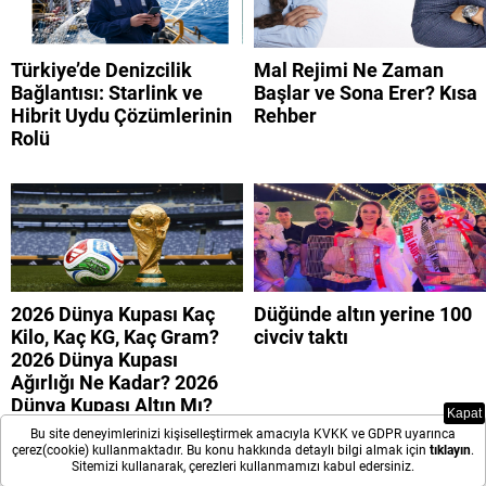
Türkiye’de Denizcilik
Mal Rejimi Ne Zaman
Bağlantısı: Starlink ve
Başlar ve Sona Erer? Kısa
Hibrit Uydu Çözümlerinin
Rehber
Rolü
2026 Dünya Kupası Kaç
Düğünde altın yerine 100
Kilo, Kaç KG, Kaç Gram?
civciv taktı
2026 Dünya Kupası
Ağırlığı Ne Kadar? 2026
Dünya Kupası Altın Mı?
Kapat
Bu site deneyimlerinizi kişiselleştirmek amacıyla KVKK ve GDPR uyarınca
çerez(cookie) kullanmaktadır. Bu konu hakkında detaylı bilgi almak için
tıklayın
.
Sitemizi kullanarak, çerezleri kullanmamızı kabul edersiniz.