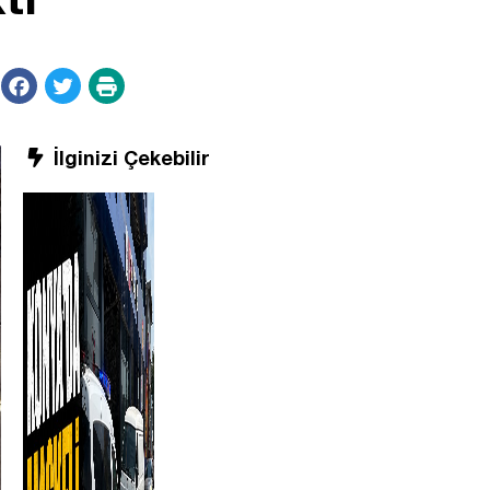
İlginizi Çekebilir