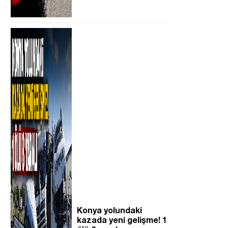
Konya yolundaki
kazada yeni gelişme! 1