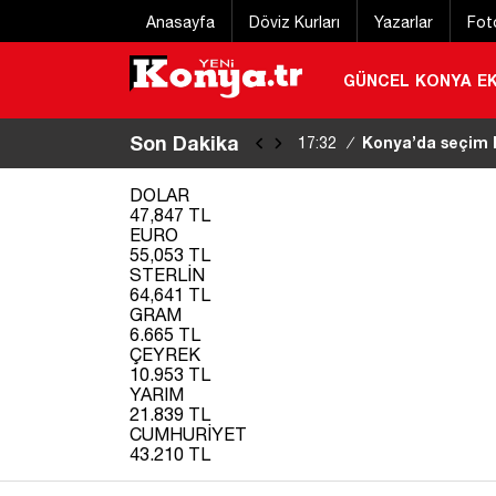
Anasayfa
Döviz Kurları
Yazarlar
Fot
GÜNCEL
KONYA
E
Son Dakika
Altının kilogram f
17:09
/
DOLAR
47,847 TL
EURO
55,053 TL
STERLİN
64,641 TL
GRAM
6.665 TL
ÇEYREK
10.953 TL
YARIM
21.839 TL
CUMHURİYET
43.210 TL