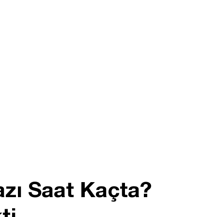
zı Saat Kaçta?
ti