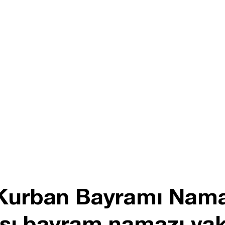
 Kurban Bayramı Nama
şı bayram namazı vak