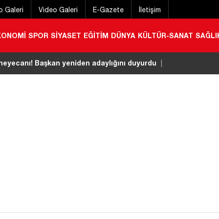
o Galeri
Video Galeri
E-Gazete
İletişim
KONOMİ
SPOR
SİYASET
EĞİTİM
DÜNYA
KÜLTÜR-SANAT
SAĞLI
iyatı 6 milyon 673 bin liraya yükseldi
|