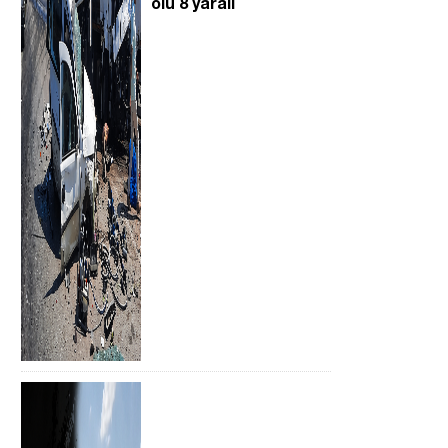
ölü 8 yaralı