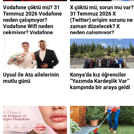
Vodafone çöktü mü? 31
X çöktü mü, sorun mu var?
Temmuz 2026 Vodafone
31 Temmuz 2026 X
neden çalışmıyor?
(Twitter) erişim sorunu ne
Vodafone Wifi neden
zaman düzelecek? X
çekmiyor? Vodafone
neden çalışmıyor?
mobil uygulamaya neden
giremiyorum?
Uysal ile Ata ailelerinin
Konya’da kız öğrenciler
mutlu günü
“Yazımda Kardeşlik Var’’
kampında bir araya geldi