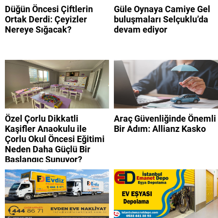
Düğün Öncesi Çiftlerin
Güle Oynaya Camiye Gel
Ortak Derdi: Çeyizler
buluşmaları Selçuklu’da
Nereye Sığacak?
devam ediyor
Özel Çorlu Dikkatli
Araç Güvenliğinde Önemli
Kaşifler Anaokulu ile
Bir Adım: Allianz Kasko
Çorlu Okul Öncesi Eğitimi
Neden Daha Güçlü Bir
Başlangıç Sunuyor?