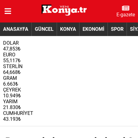
E-gazete
ANASAYFA
GÜNCEL
KONYA
EKONOMİ
SPOR
Sİ
DOLAR
47,853₺
EURO
55,117₺
STERLİN
64,668₺
GRAM
6.663₺
ÇEYREK
10.949₺
YARIM
21.830₺
CUMHURİYET
43.193₺