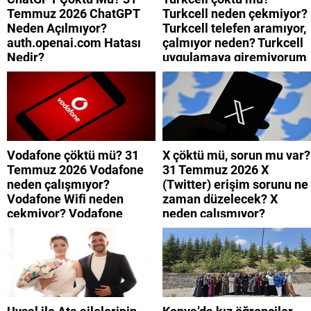
Temmuz 2026 ChatGPT
Turkcell neden çekmiyor?
Neden Açılmıyor?
Turkcell telefen aramıyor,
auth.openai.com Hatası
çalmıyor neden? Turkcell
Nedir?
uygulamaya giremiyorum
neden? Turkcell internet
neden yavaş?
Vodafone çöktü mü? 31
X çöktü mü, sorun mu var?
Temmuz 2026 Vodafone
31 Temmuz 2026 X
neden çalışmıyor?
(Twitter) erişim sorunu ne
Vodafone Wifi neden
zaman düzelecek? X
çekmiyor? Vodafone
neden çalışmıyor?
mobil uygulamaya neden
giremiyorum?