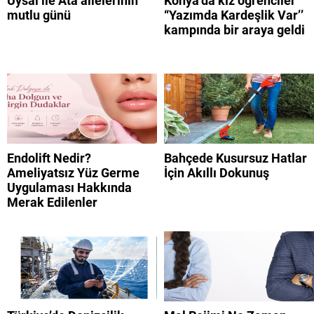
Uysal ile Ata ailelerinin
Konya’da kız öğrenciler
mutlu günü
“Yazımda Kardeşlik Var’’
kampında bir araya geldi
Endolift Nedir?
Bahçede Kusursuz Hatlar
Ameliyatsız Yüz Germe
İçin Akıllı Dokunuş
Uygulaması Hakkında
Merak Edilenler