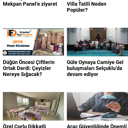
Mekpan Panel’e ziyaret
Villa Tatili Neden
Popüler?
Düğün Öncesi Çiftlerin
Güle Oynaya Camiye Gel
Ortak Derdi: Çeyizler
buluşmaları Selçuklu’da
Nereye Sığacak?
devam ediyor
Özel Çorlu Dikkatli
Araç Güvenliğinde Önemli