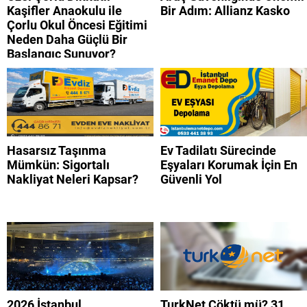
Kaşifler Anaokulu ile
Bir Adım: Allianz Kasko
Çorlu Okul Öncesi Eğitimi
Neden Daha Güçlü Bir
Başlangıç Sunuyor?
Hasarsız Taşınma
Ev Tadilatı Sürecinde
Mümkün: Sigortalı
Eşyaları Korumak İçin En
Nakliyat Neleri Kapsar?
Güvenli Yol
2026 İstanbul
TurkNet Çöktü mü? 31