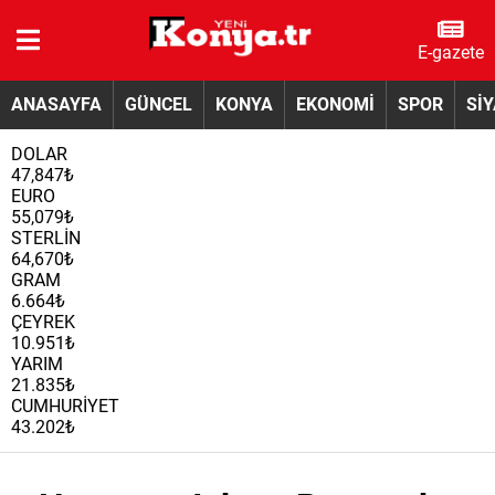
E-gazete
ANASAYFA
GÜNCEL
KONYA
EKONOMİ
SPOR
Sİ
DOLAR
47,847₺
EURO
55,079₺
STERLİN
64,670₺
GRAM
6.664₺
ÇEYREK
10.951₺
YARIM
21.835₺
CUMHURİYET
43.202₺