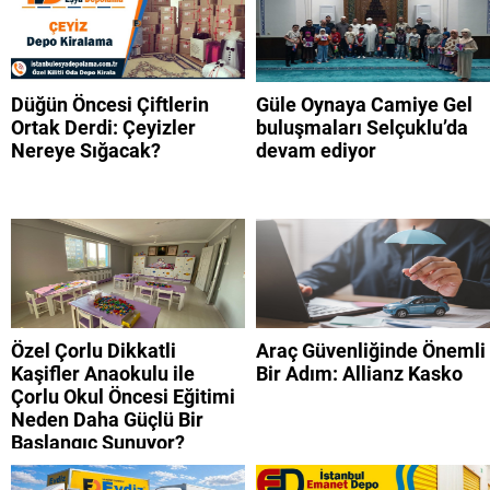
Düğün Öncesi Çiftlerin
Güle Oynaya Camiye Gel
Ortak Derdi: Çeyizler
buluşmaları Selçuklu’da
Nereye Sığacak?
devam ediyor
Özel Çorlu Dikkatli
Araç Güvenliğinde Önemli
Kaşifler Anaokulu ile
Bir Adım: Allianz Kasko
Çorlu Okul Öncesi Eğitimi
Neden Daha Güçlü Bir
Başlangıç Sunuyor?