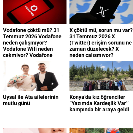
neden yavaş?
Vodafone çöktü mü? 31
X çöktü mü, sorun mu var?
Temmuz 2026 Vodafone
31 Temmuz 2026 X
neden çalışmıyor?
(Twitter) erişim sorunu ne
Vodafone Wifi neden
zaman düzelecek? X
çekmiyor? Vodafone
neden çalışmıyor?
mobil uygulamaya neden
giremiyorum?
Uysal ile Ata ailelerinin
Konya’da kız öğrenciler
mutlu günü
“Yazımda Kardeşlik Var’’
kampında bir araya geldi