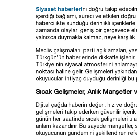
Siyaset haberleri
ni doğru takip edebil
içerdiği bağlamı, süreci ve etkileri doğ
habercilikte sunduğu derinlikli içerikler
zamanda olayları geniş bir çerçevede ele
yalnızca duymakla kalmaz, neye karşılık 
Meclis çalışmaları, parti açıklamaları, yas
Türkgün'ün haberlerinde dikkatle işlenir. 
Türkiye'nin siyasal atmosferini anlamaya 
noktası haline gelir. Gelişmeleri yakında
okuyucular, ihtiyaç duyduğu derinliği bu 
Sıcak Gelişmeler, Anlık Manşetler 
Dijital çağda haberin değeri, hız ve doğr
gelişmeleri takip ederken güvenilir içer
günün her saatinde sıcak gelişmeleri ul
anlam kazandırır. Bu sayede manşetler, s
okuyucunun gündemini şekillendiren ref