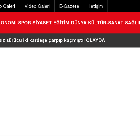
o Galeri
Video Galeri
E-Gazete
İletişim
KONOMİ
SPOR
SİYASET
EĞİTİM
DÜNYA
KÜLTÜR-SANAT
SAĞLI
ız sürücü iki kardeşe çarpıp kaçmıştı! OLAYDA