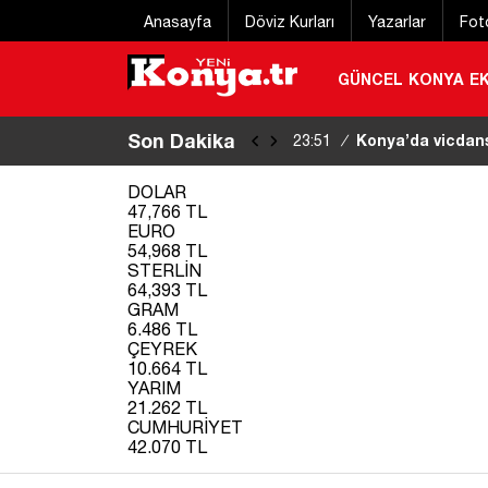
Anasayfa
Döviz Kurları
Yazarlar
Fot
GÜNCEL
KONYA
E
Son Dakika
Konya’da vicdans
23:51
/
YENİ GELİŞME
|
DOLAR
47,766 TL
EURO
54,968 TL
STERLİN
64,393 TL
GRAM
6.486 TL
ÇEYREK
10.664 TL
YARIM
21.262 TL
CUMHURİYET
42.070 TL