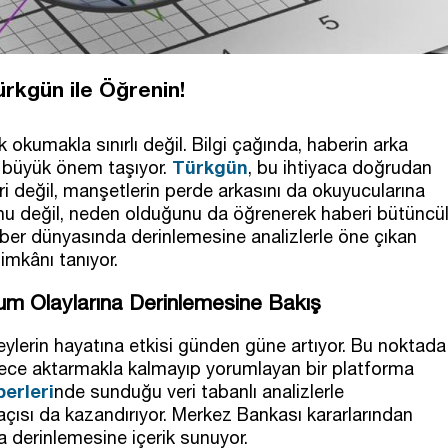
rkgün ile Öğrenin!
okumakla sınırlı değil. Bilgi çağında, haberin arka
Türkgün
ak büyük önem taşıyor.
, bu ihtiyaca doğrudan
i değil, manşetlerin perde arkasını da okuyucularına
nu değil, neden olduğunu da öğrenerek haberi bütüncü
aber dünyasında derinlemesine analizlerle öne çıkan
imkânı tanıyor.
um Olaylarına Derinlemesine Bakış
ylerin hayatına etkisi günden güne artıyor. Bu noktada
ece aktarmakla kalmayıp yorumlayan bir platforma
erleri
nde sunduğu veri tabanlı analizlerle
 açısı da kazandırıyor. Merkez Bankası kararlarından
 derinlemesine içerik sunuyor.