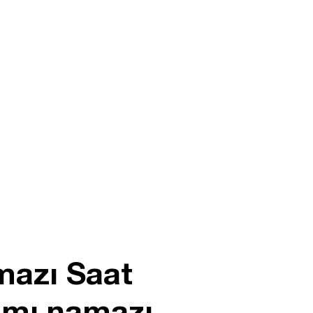
mazı Saat
amı namazı