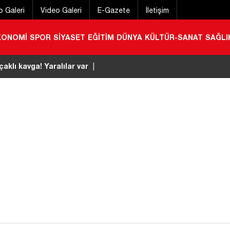
o Galeri
Video Galeri
E-Gazete
İletişim
KONOMİ
SPOR
SİYASET
EĞİTİM
DÜNYA
KÜLTÜR-SANAT
SAĞLI
stivali başladı
|