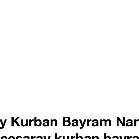
y Kurban Bayram Na
çesaray kurban bayr