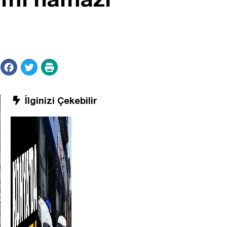
İlginizi Çekebilir