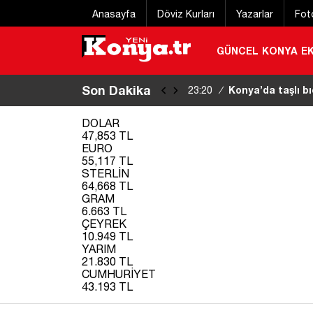
Anasayfa
Döviz Kurları
Yazarlar
Fot
GÜNCEL
KONYA
E
Son Dakika
Konya Bisiklet Fe
22:55
/
DOLAR
47,853 TL
EURO
55,117 TL
STERLİN
64,668 TL
GRAM
6.663 TL
ÇEYREK
10.949 TL
YARIM
21.830 TL
CUMHURİYET
43.193 TL