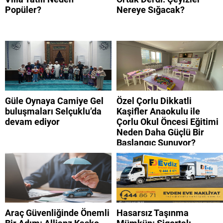
Popüler?
Nereye Sığacak?
Güle Oynaya Camiye Gel
Özel Çorlu Dikkatli
buluşmaları Selçuklu’da
Kaşifler Anaokulu ile
devam ediyor
Çorlu Okul Öncesi Eğitimi
Neden Daha Güçlü Bir
Başlangıç Sunuyor?
Araç Güvenliğinde Önemli
Hasarsız Taşınma