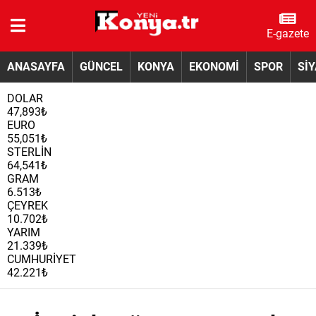
E-gazete
ANASAYFA
GÜNCEL
KONYA
EKONOMİ
SPOR
Sİ
DOLAR
47,893₺
EURO
55,051₺
STERLİN
64,541₺
GRAM
6.513₺
ÇEYREK
10.702₺
YARIM
21.339₺
CUMHURİYET
42.221₺