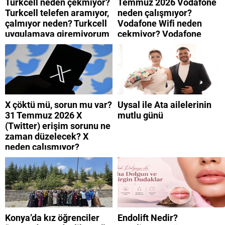
Turkcell neden çekmiyor?
Temmuz 2026 Vodafone
Turkcell telefen aramıyor,
neden çalışmıyor?
çalmıyor neden? Turkcell
Vodafone Wifi neden
uygulamaya giremiyorum
çekmiyor? Vodafone
neden? Turkcell internet
mobil uygulamaya neden
neden yavaş?
giremiyorum?
X çöktü mü, sorun mu var?
Uysal ile Ata ailelerinin
31 Temmuz 2026 X
mutlu günü
(Twitter) erişim sorunu ne
zaman düzelecek? X
neden çalışmıyor?
Konya’da kız öğrenciler
Endolift Nedir?