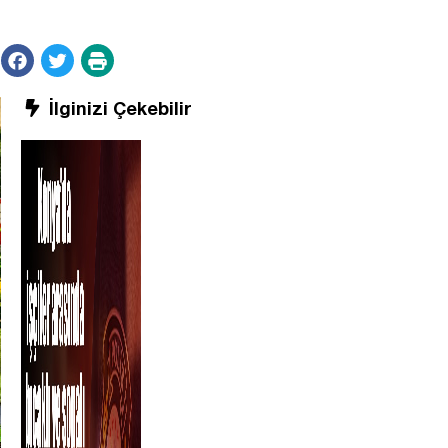
İlginizi Çekebilir