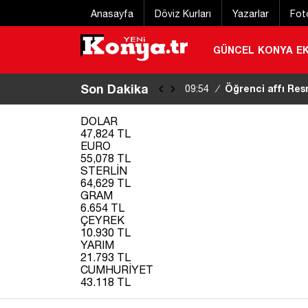
Anasayfa
Döviz Kurları
Yazarlar
Fot
GÜNCEL
KONYA
E
Son Dakika
Konya’da korkutan
09:49
/
DOLAR
47,824 TL
EURO
55,078 TL
STERLİN
64,629 TL
GRAM
6.654 TL
ÇEYREK
10.930 TL
YARIM
21.793 TL
CUMHURİYET
43.118 TL