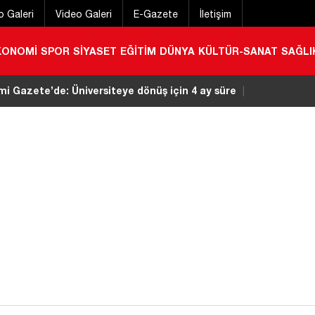
o Galeri
Video Galeri
E-Gazete
İletişim
KONOMİ
SPOR
SİYASET
EĞİTİM
DÜNYA
KÜLTÜR-SANAT
SAĞLI
 kaza! İki otomobil çarpıştı: 2 yaralı
|