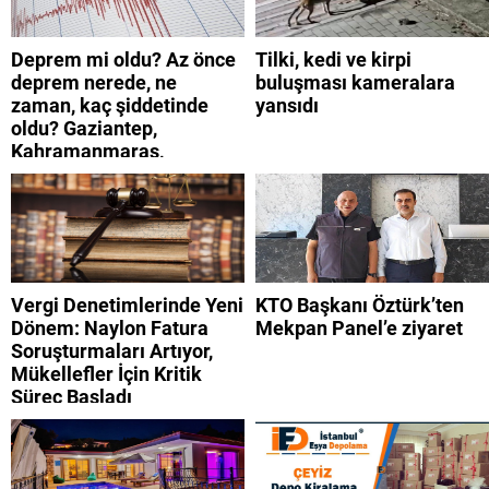
Deprem mi oldu? Az önce
Tilki, kedi ve kirpi
deprem nerede, ne
buluşması kameralara
zaman, kaç şiddetinde
yansıdı
oldu? Gaziantep,
Kahramanmaraş,
Adıyaman, Şanlıurfa,
Suriye, Kilis, Hatay,
Osmaniye 9 Ağustos 2026
AFAD son depremler
listesi
Vergi Denetimlerinde Yeni
KTO Başkanı Öztürk’ten
Dönem: Naylon Fatura
Mekpan Panel’e ziyaret
Soruşturmaları Artıyor,
Mükellefler İçin Kritik
Süreç Başladı