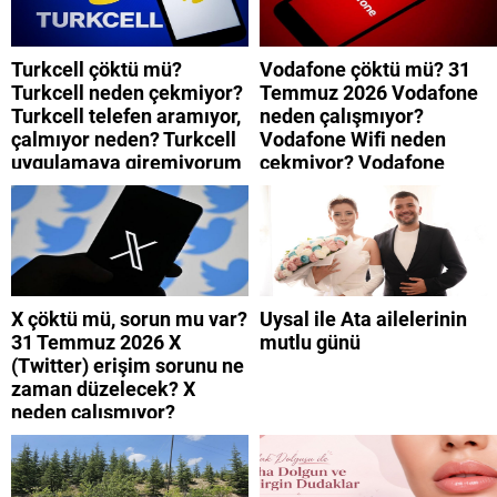
Turkcell çöktü mü?
Vodafone çöktü mü? 31
Turkcell neden çekmiyor?
Temmuz 2026 Vodafone
Turkcell telefen aramıyor,
neden çalışmıyor?
çalmıyor neden? Turkcell
Vodafone Wifi neden
uygulamaya giremiyorum
çekmiyor? Vodafone
neden? Turkcell internet
mobil uygulamaya neden
neden yavaş?
giremiyorum?
X çöktü mü, sorun mu var?
Uysal ile Ata ailelerinin
31 Temmuz 2026 X
mutlu günü
(Twitter) erişim sorunu ne
zaman düzelecek? X
neden çalışmıyor?