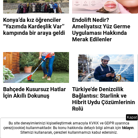
Konya’da kız öğrenciler
Endolift Nedir?
“Yazımda Kardeşlik Var’’
Ameliyatsız Yüz Germe
kampında bir araya geldi
Uygulaması Hakkında
Merak Edilenler
Bahçede Kusursuz Hatlar
Türkiye’de Denizcilik
İçin Akıllı Dokunuş
Bağlantısı: Starlink ve
Hibrit Uydu Çözümlerinin
Rolü
Kapat
Bu site deneyimlerinizi kişiselleştirmek amacıyla KVKK ve GDPR uyarınca
çerez(cookie) kullanmaktadır. Bu konu hakkında detaylı bilgi almak için
tıklayın
.
Sitemizi kullanarak, çerezleri kullanmamızı kabul edersiniz.