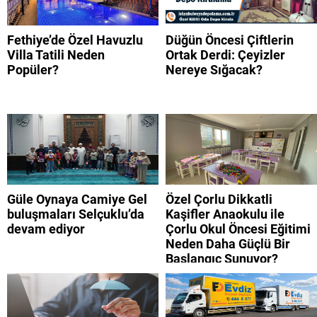
Fethiye’de Özel Havuzlu
Düğün Öncesi Çiftlerin
Villa Tatili Neden
Ortak Derdi: Çeyizler
Popüler?
Nereye Sığacak?
Güle Oynaya Camiye Gel
Özel Çorlu Dikkatli
buluşmaları Selçuklu’da
Kaşifler Anaokulu ile
devam ediyor
Çorlu Okul Öncesi Eğitimi
Neden Daha Güçlü Bir
Başlangıç Sunuyor?