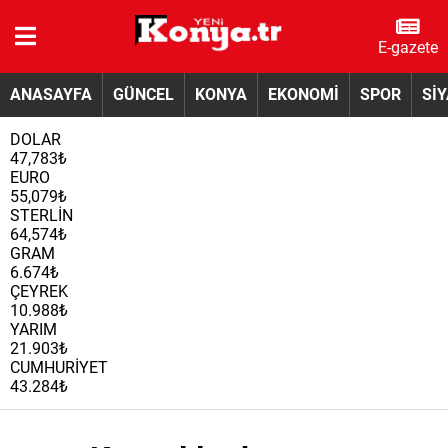
E-gazete
ANASAYFA
GÜNCEL
KONYA
EKONOMİ
SPOR
Sİ
DOLAR
47,783₺
EURO
55,079₺
STERLİN
64,574₺
GRAM
6.674₺
ÇEYREK
10.988₺
YARIM
21.903₺
CUMHURİYET
43.284₺