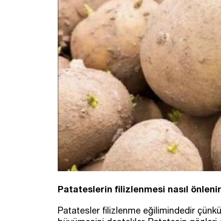
Patateslerin filizlenmesi nasıl önleni
Patatesler filizlenme eğilimindedir çünkü 