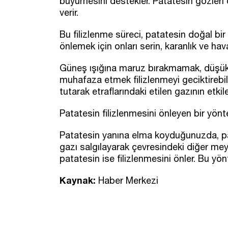
büyümesini destekler. Patatesin gözleri ol
verir.
Bu filizlenme süreci, patatesin doğal bi
önlemek için onları serin, karanlık ve h
Güneş ışığına maruz bırakmamak, düşük s
muhafaza etmek filizlenmeyi geciktirebil
tutarak etraflarındaki etilen gazının etkiler
Patatesin filizlenmesini önleyen bir yön
Patatesin yanına elma koyduğunuzda, pata
gazı salgılayarak çevresindeki diğer mey
patatesin ise filizlenmesini önler. Bu yö
Kaynak:
Haber Merkezi