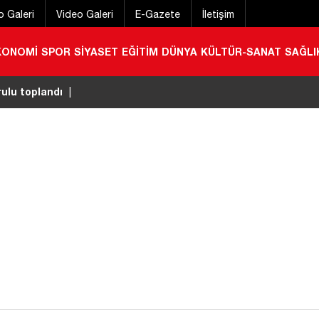
o Galeri
Video Galeri
E-Gazete
İletişim
KONOMİ
SPOR
SİYASET
EĞİTİM
DÜNYA
KÜLTÜR-SANAT
SAĞLI
rulu toplandı
|