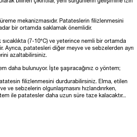
arak bilinen çıkıntılar, yeni sürgünlerin gelişimine izin
r üreme mekanizmasıdır. Patateslerin filizlenmesini
avadar bir ortamda saklamak önemlidir.
ıcaklıkta (7-10°C) ve yeterince nemli bir ortamda
ir. Ayrıca, patatesleri diğer meyve ve sebzelerden ayrı
ini azaltabilirsiniz.
tem daha bulunuyor. İşte şaşıracağınız o yöntem;
tesin filizlenmesini durdurabilirsiniz. Elma, etilen
ve ve sebzelerin olgunlaşmasını hızlandırırken,
ntem ile patatesler daha uzun süre taze kalacaktır...