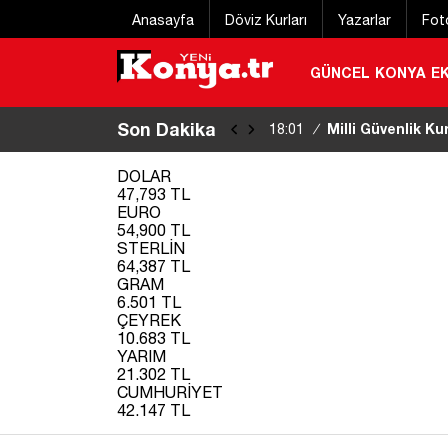
Anasayfa
Döviz Kurları
Yazarlar
Fot
GÜNCEL
KONYA
E
Son Dakika
Milli Güvenlik Ku
18:01
/
DOLAR
47,793 TL
EURO
54,900 TL
STERLİN
64,387 TL
GRAM
6.501 TL
ÇEYREK
10.683 TL
YARIM
21.302 TL
CUMHURİYET
42.147 TL