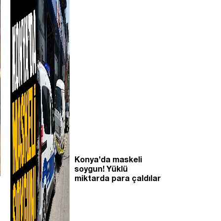
Konya’da maskeli
soygun! Yüklü
miktarda para çaldılar