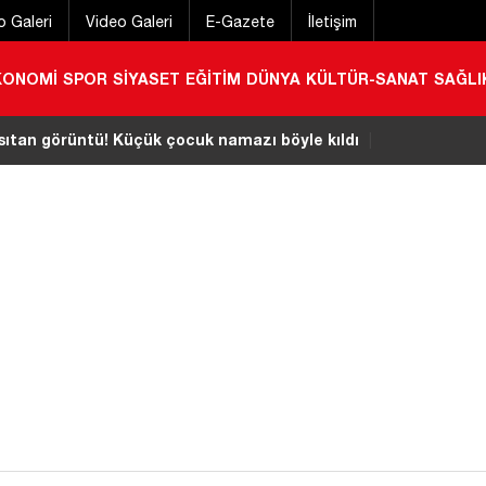
o Galeri
Video Galeri
E-Gazete
İletişim
KONOMİ
SPOR
SİYASET
EĞİTİM
DÜNYA
KÜLTÜR-SANAT
SAĞLI
sıtan görüntü! Küçük çocuk namazı böyle kıldı
|