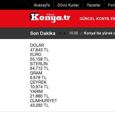
Anasayfa
Döviz Kurları
Yazarlar
Fot
GÜNCEL
KONYA
E
Son Dakika
Konya’da yürek ı
16:06
/
DOLAR
47,843 TL
EURO
55,158 TL
STERLİN
64,712 TL
GRAM
6.678 TL
ÇEYREK
10.974 TL
YARIM
21.880 TL
CUMHURİYET
43.292 TL