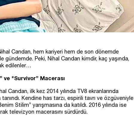
n Nihal Candan, hem kariyeri hem de son dönemde
çle gündemde. Peki, Nihal Candan kimdir, kaç yaşında,
rak edilenler…
” ve "Survivor” Macerası
al Candan, ilk kez 2014 yılında TV8 ekranlarında
anındı. Kendine has tarzı, espirili tavrı ve özgüveniyle
nim Stilim” yarışmasına da katıldı. 2016 yılında ise
arak televizyon macerasını sürdürdü.