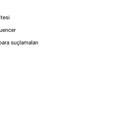
tesi
luencer
 para suçlamaları