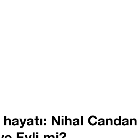
 hayatı: Nihal Canda
ve Evli mi?