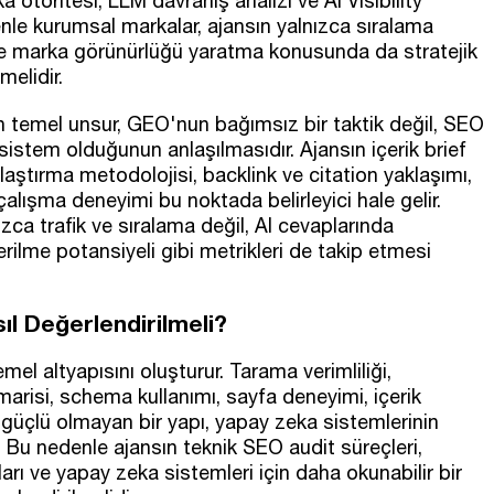
a otoritesi, LLM davranış analizi ve AI Visibility
enle kurumsal markalar, ajansın yalnızca sıralama
de marka görünürlüğü yaratma konusunda da stratejik
elidir.
 temel unsur, GEO'nun bağımsız bir taktik değil, SEO
 sistem olduğunun anlaşılmasıdır. Ajansın içerik brief
rşılaştırma metodolojisi, backlink ve citation yaklaşımı,
alışma deneyimi bu noktada belirleyici hale gelir.
zca trafik ve sıralama değil, AI cevaplarında
ilme potansiyeli gibi metrikleri de takip etmesi
ıl Değerlendirilmeli?
mel altyapısını oluşturur. Tarama verimliliği,
imarisi, schema kullanımı, sayfa deneyimi, içerik
rda güçlü olmayan bir yapı, yapay zeka sistemlerinin
r. Bu nedenle ajansın teknik SEO audit süreçleri,
arı ve yapay zeka sistemleri için daha okunabilir bir