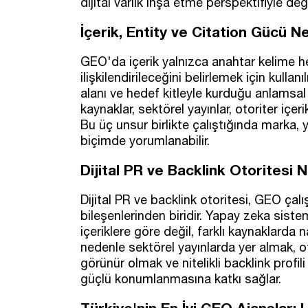
dijital varlık inşa etme perspektifiyle değe
İçerik, Entity ve Citation Gücü 
GEO'da içerik yalnızca anahtar kelime h
ilişkilendirileceğini belirlemek için kullan
alanı ve hedef kitleyle kurduğu anlamsal b
kaynaklar, sektörel yayınlar, otoriter içe
Bu üç unsur birlikte çalıştığında marka,
biçimde yorumlanabilir.
Dijital PR ve Backlink Otoritesi N
Dijital PR ve backlink otoritesi, GEO çal
bileşenlerinden biridir. Yapay zeka siste
içeriklere göre değil, farklı kaynaklarda n
nedenle sektörel yayınlarda yer almak, 
görünür olmak ve nitelikli backlink prof
güçlü konumlanmasına katkı sağlar.