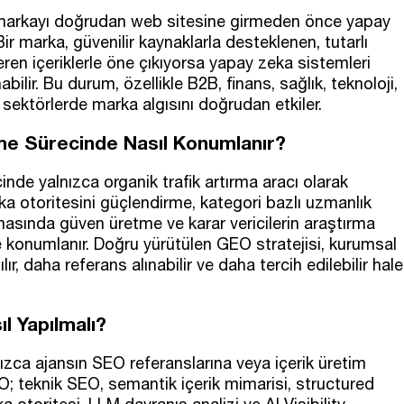
ir markayı doğrudan web sitesine girmeden önce yapay
ir marka, güvenilir kaynaklarla desteklenen, tutarlı
eren içeriklerle öne çıkıyorsa yapay zeka sistemleri
lir. Bu durum, özellikle B2B, finans, sağlık, teknoloji,
 sektörlerde marka algısını doğrudan etkiler.
e Sürecinde Nasıl Konumlanır?
de yalnızca organik trafik artırma aracı olarak
ka otoritesini güçlendirme, kategori bazlı uzmanlık
masında güven üretme ve karar vericilerin araştırma
 konumlanır. Doğru yürütülen GEO stratejisi, kurumsal
r, daha referans alınabilir ve daha tercih edilebilir hale
l Yapılmalı?
zca ajansın SEO referanslarına veya içerik üretim
O; teknik SEO, semantik içerik mimarisi, structured