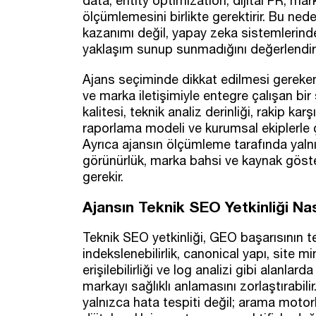
data, entity optimization, dijital PR, mark
ölçümlemesini birlikte gerektirir. Bu ned
kazanımı değil, yapay zeka sistemlerin
yaklaşım sunup sunmadığını değerlendirm
Ajans seçiminde dikkat edilmesi gereken
ve marka iletişimiyle entegre çalışan bir
kalitesi, teknik analiz derinliği, rakip ka
raporlama modeli ve kurumsal ekiplerle ç
Ayrıca ajansın ölçümleme tarafında yalnı
görünürlük, marka bahsi ve kaynak göster
gerekir.
Ajansın Teknik SEO Yetkinliği Nas
Teknik SEO yetkinliği, GEO başarısının te
indekslenebilirlik, canonical yapı, site m
erişilebilirliği ve log analizi gibi alanla
markayı sağlıklı anlamasını zorlaştırabili
yalnızca hata tespiti değil; arama motorl