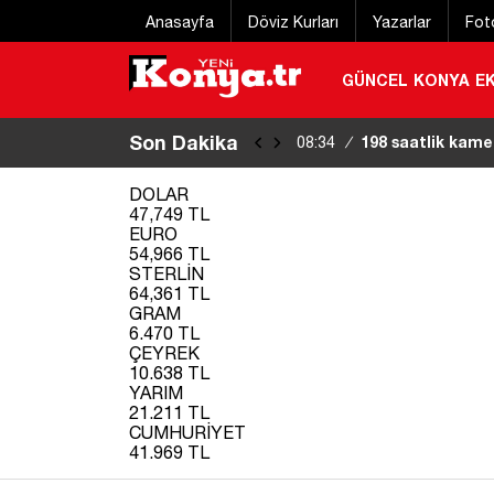
Anasayfa
Döviz Kurları
Yazarlar
Fot
GÜNCEL
KONYA
E
Son Dakika
FETÖ’nün suikast
08:12
/
DOLAR
47,749 TL
EURO
54,966 TL
STERLİN
64,361 TL
GRAM
6.470 TL
ÇEYREK
10.638 TL
YARIM
21.211 TL
CUMHURİYET
41.969 TL