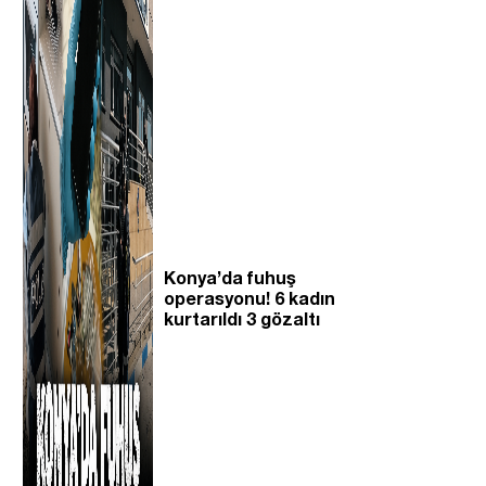
Konya’da fuhuş
operasyonu! 6 kadın
kurtarıldı 3 gözaltı