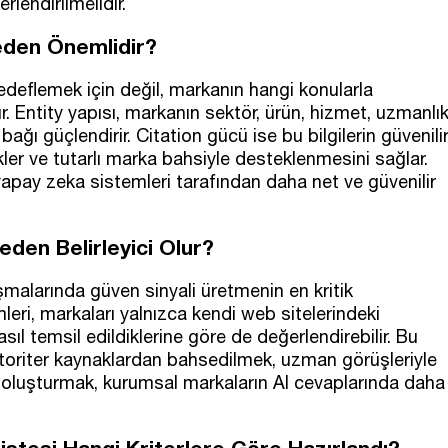
rlendirilmelidir.
Neden Önemlidir?
edeflemek için değil, markanın hangi konularla
ılır. Entity yapısı, markanın sektör, ürün, hizmet, uzmanlı
ağı güçlendirir. Citation gücü ise bu bilgilerin güvenili
rikler ve tutarlı marka bahsiyle desteklenmesini sağlar.
 yapay zeka sistemleri tarafından daha net ve güvenilir
eden Belirleyici Olur?
ışmalarında güven sinyali üretmenin en kritik
mleri, markaları yalnızca kendi web sitelerindeki
asıl temsil edildiklerine göre de değerlendirebilir. Bu
otoriter kaynaklardan bahsedilmek, uzman görüşleriyle
ili oluşturmak, kurumsal markaların AI cevaplarında daha