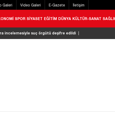
o Galeri
Video Galeri
E-Gazete
İletişim
KONOMİ
SPOR
SİYASET
EĞİTİM
DÜNYA
KÜLTÜR-SANAT
SAĞLI
 timindeki terörist Burkay Karatepe tutuklandı
|