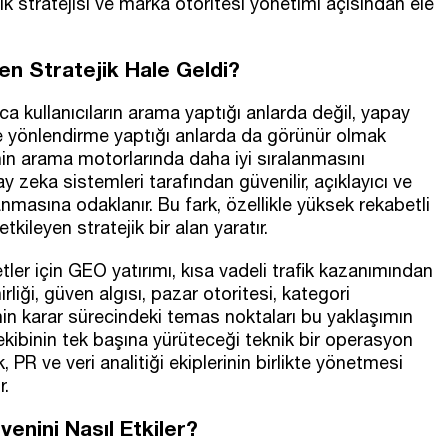
rik stratejisi ve marka otoritesi yönetimi açısından ele
n Stratejik Hale Geldi?
ca kullanıcıların arama yaptığı anlarda değil, yapay
ve yönlendirme yaptığı anlarda da görünür olmak
in arama motorlarında daha iyi sıralanmasını
zeka sistemleri tarafından güvenilir, açıklayıcı ve
lanmasına odaklanır. Bu fark, özellikle yüksek rekabetli
kileyen stratejik bir alan yaratır.
ler için GEO yatırımı, kısa vadeli trafik kazanımından
irliği, güven algısı, pazar otoritesi, kategori
n karar sürecindeki temas noktaları bu yaklaşımın
ibinin tek başına yürüteceği teknik bir operasyon
, PR ve veri analitiği ekiplerinin birlikte yönetmesi
r.
enini Nasıl Etkiler?