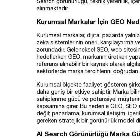
Search görünürlüğü, teknik yeterlilik, içe
alınmaktadır.
Kurumsal Markalar İçin GEO Nede
Kurumsal markalar, dijital pazarda yalnız
zeka sistemlerinin öneri, karşılaştırma 
zorundadır. Geleneksel SEO, web sitesin
hedeflerken GEO, markanın üretken yapay 
referans alınabilir bir kaynak olarak algı
sektörlerde marka tercihlerini doğrudan et
Kurumsal ölçekte faaliyet gösteren şirket
daha geniş bir etkiye sahiptir. Marka bilin
sahiplenme gücü ve potansiyel müşterini
kapsamına girer. Bu nedenle GEO, SEO ek
değil; pazarlama, kurumsal iletişim, içerik
gereken stratejik bir görünürlük modelidi
AI Search Görünürlüğü Marka Güv